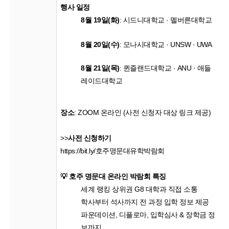
행사
일정
8
월
19
일
(
화
)
:
시드니대학교
·
멜버른대학교
8
월
20
일
(
수
)
:
모나시대학교
· UNSW · UWA
8
월
21
일
(
목
)
:
퀸즐랜드대학교
· ANU ·
애들
레이드대학교
장소
: ZOOM
온라인
(
사전
신청자
대상
링크
제공
)
>>
사전
신청하기
https://bit.ly/
호주명문대유학박람회
💡
호주
명문대
온라인
박람회
특징
세계
랭킹
상위권
G8
대학과
직접
소통
학사부터
석사까지
전
과정
입학
정보
제공
파운데이션
,
디플로마
,
입학심사
&
장학금
정
보까지