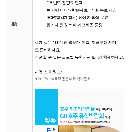
G8
입학
전형료
면제
AI
기반
IELTS
학습자료
1
개월
무료
제공
SOP(
학업계획서
)
원어민
첨삭
무료
내용
참가자
전원
커피
기프티콘
증정
!
세계
상위
100
위권
명문대
진학
,
지금부터
제대
로
준비하세요
.
신뢰할
수
있는
글로벌
유학기관
IDP
와
함께하세요
.
사전
신청
링크
:
https://bit.ly/
호주명문대유학박람회