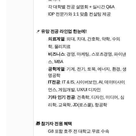
각
대학별
전공
설명회
+
실시간
Q&A
IDP
전문가와
1:1
맞춤
컨설팅
제공
📌
유망
전공
라인업
한눈에
!
의료계열
:
의대
,
치대
,
간호학
,
약학
,
수의
학
,
물리치료
비즈니스
:
경영
,
마케팅
,
스포츠경영
,
파이낸
스
, MBA
공학계열
:
기계
,
전기
,
토목
,
에너지
,
환경
,
생
명공학
IT
전공
: IT & IS,
사이버보안
, AI,
데이터사이
언스
,
게임개발
, UX/UI
디자인
기타
인기
전공
:
건축학
,
디자인
,
미디어
,
심
리학
,
교육학
, JD(
로스쿨
),
항공학
🎁
참가자
전원
혜택
G8
포함
호주
전
대학교
무료
수속