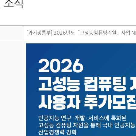
 소식
[과기정통부] 2026년도「고성능컴퓨팅지원」사업 N